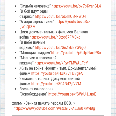
“Судьба человека”
https://youtu.be/ov7bKyahGL4
“В бой идут одни
старики”
https://youtu.be/bUehQB-RWQ4
“А зори здесь тихие”
https://youtu.be/cSx-
_WpQf3M
Цикл документальных фильмов Великая
война
https://youtu.be/hDzq67FM0kg
“В небе ночные
ведьмы”
https://youtu.be/GnZvbBYS9gQ
“Молодая гвардия”
https://youtu.be/pGffpFkmP8o
“Мальчик в полосатой
пижаме”
https://youtu.be/kRwTMWALFcY
Жить на войне: фронт и тыл. Документальный
фильм
https://youtu.be/HUK27TUBgFA
Запасная столица. Документальный
фильм
https://youtu.be/804N42jIVZM
Военная киноэпопея
“Освобождение”
https://youtu.be/fSWtU-j_upE
фильм «Вечная память героям ВОВ…»
https://www.youtube.com/watch?v=AESo07Mvl8g