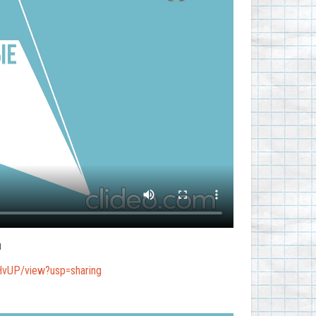
и
HvUP/view?usp=sharing