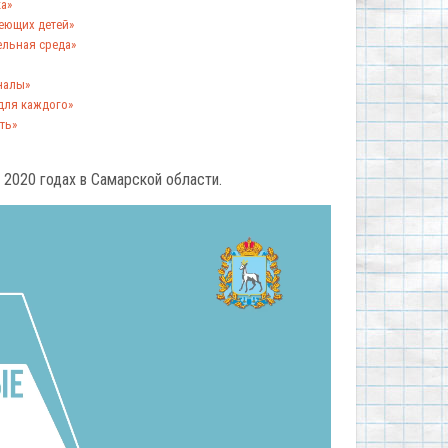
а»
еющих детей»
льная среда»
налы»
для каждого»
ть»
 2020 годах в Самарской области.