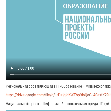
Региональная составляющая НП «Образование». Минитехнопарк
https://drive.google.com/file/d/1rDzjgIdKWTbp9foQoCJ40esfK29i
Национальный проект. Цифровая образовательная среда. IT-куб