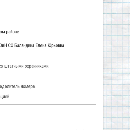
ком районе
МОиН СО Баландина Елена Юрьевна
ся штатными охранниками.
ределитель номера.
зацией