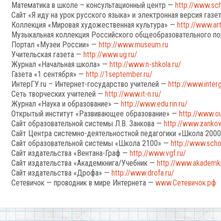
Математика в школе – консультационный центр —
http://www.sch
Сайт «Я иду на урок русского языка» и электронная версия газ
Коллекция «Мировая художественная культура» —
http://www.ar
Музыкальная коллекция Российского общеобразовательного п
Портал «Музеи России» —
http://www.museum.ru
Учительская газета —
http://www.ug.ru/
Журнал «Начальная школа» —
http://www.n-shkola.ru/
Газета «1 сентября» —
http://1september.ru/
ИнтерГУ.ru – Интернет-государство учителей —
http://www.interg
Сеть творческих учителей —
http://www.it-n.ru/
Журнал «Наука и образование» —
http://www.edu.rin.ru/
Открытый институт «Развивающее образование» —
http://www.ou
Сайт образовательной системы Л.В. Занкова —
http://www.zankov
Сайт Центра системно-деятельностной педагогики «Школа 200
Сайт образовательной системы «Школа 2100» —
http://www.scho
Сайт издательства «Вентана-Граф —
http://www.vgf.ru/
Сайт издательства «Академкнига/Учебник —
http://www.akademkn
Сайт издательства «Дрофа» —
http://www.drofa.ru/
Сетевичок — проводник в мире Интернета —
www.Сетевичок.рф