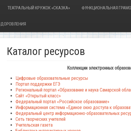
ТЕАТРАЛЬНЫЙ КРУЖОК «СКАЗКА»
ФУНКЦИОНАЛЬНАЯ ГРАМО
ОЗДОРОВЛЕНИЯ
Каталог ресурсов
Коллекции электронных образов
Цифровые образовательные ресурсы
Портал поддержки ЕГЭ
Региональный портал «Образование и наука Самарской обла
Сайт «Открытый класс»
Федеральный портал «Российское образование»
Информационная система «Единое окно доступа к образов
Федеральный центр информационно-образовательных ресу
Сеть творческих учителей
Учительская газета
Библиотека интерактивных уроков