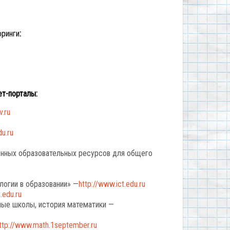
оринги
:
ет-порталы:
.ru
u.ru
ронных образовательных ресурсов для общего
огии в образовании» —
http://www.ict.edu.ru
.edu.ru
чные школы, история математики —
ttp://www.math.1september.ru