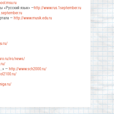
ool.msu.ru
еты «Русский язык» —
http://www.rus.1september.ru
t.september.ru
ортала —
http://www.musik.edu.ru
u.ru/
ro.ru/iro/news/
.ru/
0…» —
http://www.sch2000.ru/
ol2100.ru/
iga.ru/