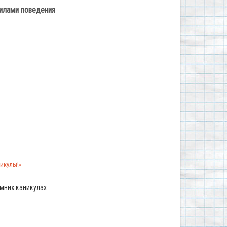
вилами поведения
икулы!»
мних каникулах