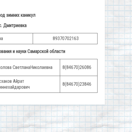
од зимних каникул
. Дмитриевка
на
89370702163
ования и науки Самарской области
колова СветланаНиколаевна
8(84670)26086
схаков Айрат
8(84670)23846
иннехайдарович